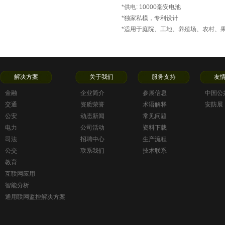
*供电: 10000毫安电池
*独家私模，专利设计
*适用于庭院、工地、养殖场、农村、
解决方案
关于我们
服务支持
友
金融
企业简介
参展信息
中国公
交通
资质荣誉
术语解释
安防展
公安
动态新闻
常见问题
电力
公司活动
资料下载
司法
招聘中心
生产流程
公交
联系我们
技术联系
教育
互联网应用
智能分析
通用联网监控解决方案