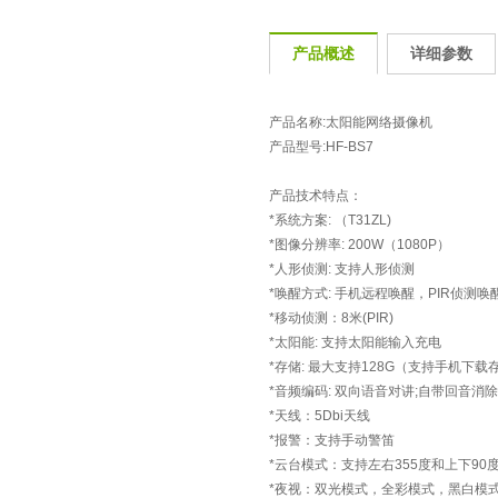
产品概述
详细参数
产品名称:太阳能网络摄像机
产品型号:HF-BS7
产品技术特点：
*系统方案: （T31ZL)
*图像分辨率: 200W（1080P）
*人形侦测: 支持人形侦测
*唤醒方式: 手机远程唤醒，PIR侦测唤
*移动侦测：8米(PIR)
*太阳能: 支持太阳能输入充电
*存储: 最大支持128G（支持手机下载
*音频编码: 双向语音对讲;自带回音消除
*天线：5Dbi天线
*报警：支持手动警笛
*云台模式：支持左右355度和上下90
*夜视：双光模式，全彩模式，黑白模